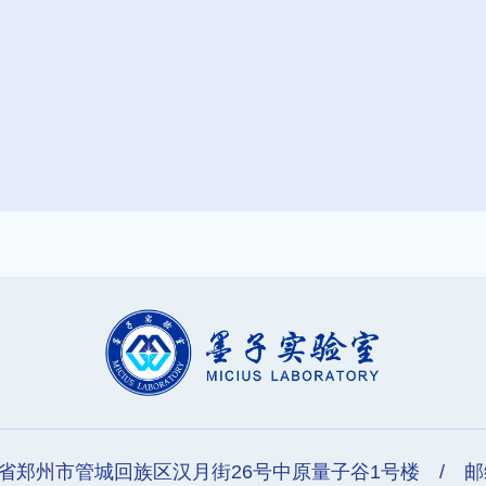
省郑州市管城回族区汉月街26号中原量子谷1号楼 / 邮编：